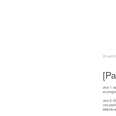
25 avril 
[P
Jour 1: a
au prog
Jour 2: E
une paell
détente à