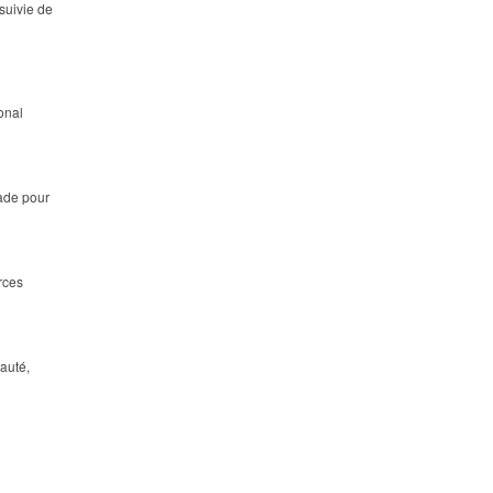
suivie de
onal
tade pour
rces
eauté,