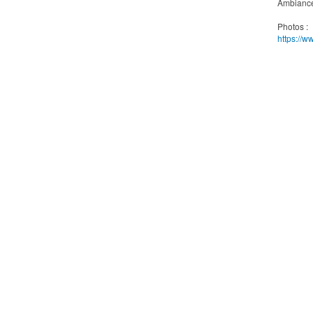
Ambiance 
Photos :
https:/