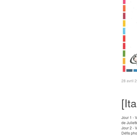
28 avril 
[It
Jour 1 - 
de Juliette
Jour 2 - 
Défis pho