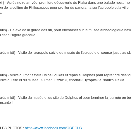
oir) - Après notre arrivée, première découverte de Plaka dans une balade nocturne 
on de la colline de Philopappos pour profiter du panorama sur l'acropole et la ville
s.
atin) - Relève de la garde dès 8h, pour enchaîner sur le musée archéologique nati
 et de l'agora grecque.
près-midi) - Visite de l'acropole suivie du musée de l'acropole et course jusqu'au s
atin) - Visite du monastère Osios Loukas et repas à Delphes pour reprendre des fo
isite du site et du musée. Au menu : tzaziki, choriatiki, tyropitakia, soutzoukakia...
près-midi) - Visite du musée et du site de Delphes et pour terminer la journée en b
nsante !
LES PHOTOS :
https://www.facebook.com/CCROLG