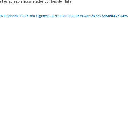
très agréable sous le soleil du Nord de l'Italie
/www.facebook.com/XRoiOttignies/posts/pfbid02rodujKVGvabiz8t567SsAhd