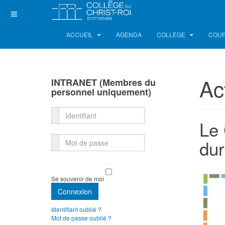
ACCUEIL
AGENDA
COLLÈGE
COUR
Ac
INTRANET (Membres du
personnel uniquement)
Identifiant
Le 
dur
Mot de passe
Se souvenir de moi
Connexion
Identifiant oublié ?
Mot de passe oublié ?