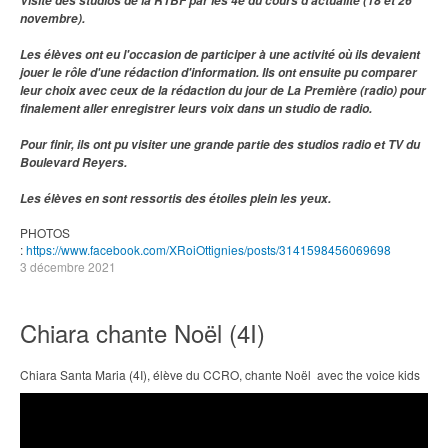
Visite des studios de la RTBF par les 4e du cours d'actualité (18 et 26
novembre).
Les élèves ont eu l'occasion de participer à une activité où ils devaient
jouer le rôle d'une rédaction d'information. Ils ont ensuite pu comparer
leur choix avec ceux de la rédaction du jour de La Première (radio) pour
finalement aller enregistrer leurs voix dans un studio de radio.
Pour finir, ils ont pu visiter une grande partie des studios radio et TV du
Boulevard Reyers.
Les élèves en sont ressortis des étoiles plein les yeux.
PHOTOS
:
https://www.facebook.com/XRoiOttignies/posts/3141598456069698
3 décembre 2021
Chiara chante Noël (4I)
Chiara Santa Maria (4I), élève du CCRO, chante Noël avec the voice kids