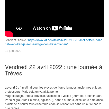
lien vers l'article :
https://www.vrt.be/vrtnws/nl/2022/06/03/met-fietsen-naar-
het-werk-kan-je-een-aardige-cent-bijverdienen/
22 juin 2022
Vendredi 22 avril 2022 : une journée à
Trèves
Lever (très !) matinal pour les élèves de 4ème langues anciennes et leurs
professeurs. Mais cela en valait la peine !
Magnifique journée à Trèves sous le soleil : visites (thermes, amphithéâtre,
Porta Nigra, Aula Palatina, églises...), bonne humeur, excellente ambiance,
plaisir de discuter tous ensemble et de se rencontrer dans un autre cadre
que l'école...