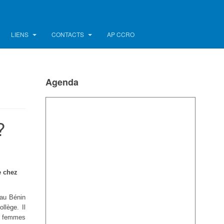
LIENS
CONTACTS
AP CCRO
Agenda
?
e chez
 au Bénin
llège. Il
s femmes