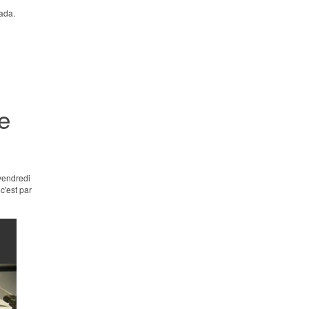
Fada.
re
 vendredi
c'est par