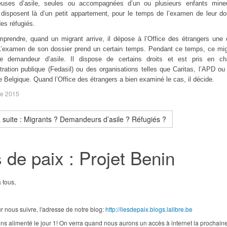
uses d’asile, seules ou accompagnées d’un ou plusieurs enfants mine
isposent là d’un petit appartement, pour le temps de l’examen de leur do
des réfugiés.
prendre, quand un migrant arrive, il dépose à l’Office des étrangers un
 L’examen de son dossier prend un certain temps. Pendant ce temps, ce mig
de demandeur d’asile. Il dispose de certains droits et est pris en ch
stration publique (Fedasil) ou des organisations telles que Caritas, l’APD ou 
 Belgique. Quand l’Office des étrangers a bien examiné le cas, il décide.
re 2015
a suite : Migrants ? Demandeurs d’asile ? Réfugiés ?
s de paix : Projet Benin
 tous,
ur nous suivre, l'adresse de notre blog:
http://ilesdepaix.blogs.lalibre.be
s alimenté le jour 1! On verra quand nous aurons un accès à internet la prochaine fo