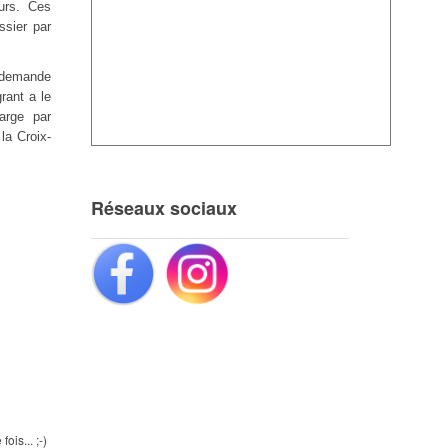
urs. Ces
ssier par
e demande
rant a le
arge par
la Croix-
Réseaux sociaux
is... ;-)