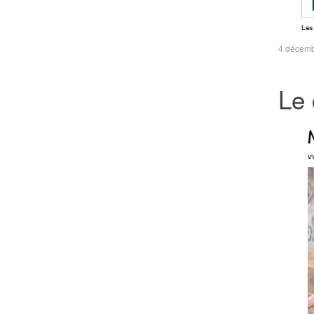
4 décem
Le 