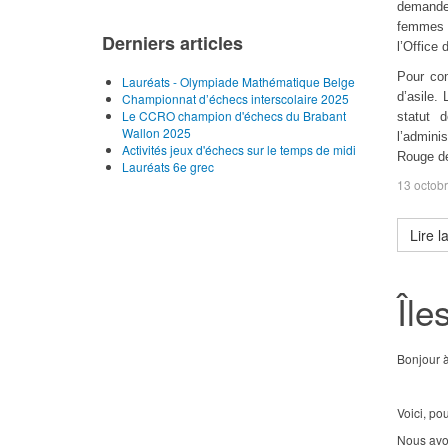
demande
femmes d
Derniers articles
l’Office 
Pour com
Lauréats - Olympiade Mathématique Belge
d’asile.
Championnat d’échecs interscolaire 2025
Le CCRO champion d'échecs du Brabant
statut 
Wallon 2025
l’admini
Activités jeux d'échecs sur le temps de midi
Rouge de
Lauréats 6e grec
13 octob
Lire l
Île
Bonjour à
Voici, po
Nous avon