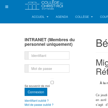
ACCUEIL
AGENDA
COLLÈGE
COUR
Bé
INTRANET (Membres du
personnel uniquement)
Identifiant
Mig
Réf
Mot de passe
À la 
Se souvenir de moi
Connexion
Ce jeudi
en avril
Identifiant oublié ?
Mot de passe oublié ?
s’agit 