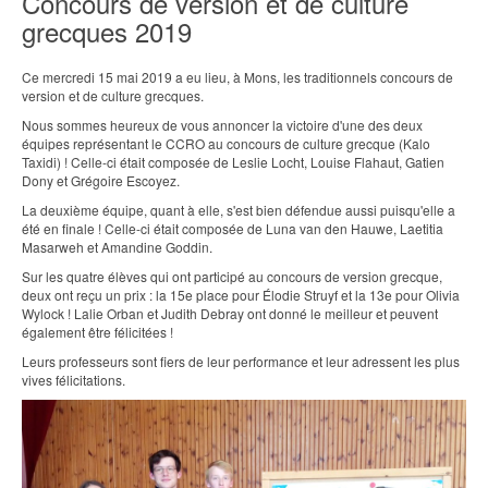
Concours de version et de culture
grecques 2019
Ce mercredi 15 mai 2019 a eu lieu, à Mons, les traditionnels concours de
version et de culture grecques.
Nous sommes heureux de vous annoncer la victoire d'une des deux
équipes représentant le CCRO au concours de culture grecque (Kalo
Taxidi) ! Celle-ci était composée de Leslie Locht, Louise Flahaut, Gatien
Dony et Grégoire Escoyez.
La deuxième équipe, quant à elle, s'est bien défendue aussi puisqu'elle a
été en finale ! Celle-ci était composée de Luna van den Hauwe, Laetitia
Masarweh et Amandine Goddin.
Sur les quatre élèves qui ont participé au concours de version grecque,
deux ont reçu un prix : la 15e place pour Élodie Struyf et la 13e pour Olivia
Wylock ! Lalie Orban et Judith Debray ont donné le meilleur et peuvent
également être félicitées !
Leurs professeurs sont fiers de leur performance et leur adressent les plus
vives félicitations.