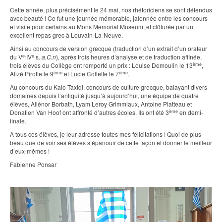
Cette année, plus précisément le 24 mai, nos rhétoriciens se sont défendus
avec beauté ! Ce fut une journée mémorable, jalonnée entre les concours
et visite pour certains au Mons Memorial Museum, et clôturée par un
excellent repas grec à Louvain-La-Neuve.
Ainsi au concours de version grecque (traduction d’un extrait d’un orateur
e-
e
du V
IV
s.
a.C.n
), après trois heures d’analyse et de traduction affinée,
ème
trois élèves du Collège ont remporté un prix : Louise Demoulin le 13
,
ème
ème
Alizé Pirotte le 9
et Lucie Collette le 7
.
Au concours du Kalo Taxidi, concours de culture grecque, balayant divers
domaines depuis l’antiquité jusqu’à aujourd’hui, une équipe de quatre
élèves, Aliénor Borbath, Lyam Leroy Grimmiaux, Antoine Platteau et
ème
Donatien Van Hoof ont affronté d’autres écoles. Ils ont été 3
en demi-
finale.
A tous ces élèves, je leur adresse toutes mes félicitations ! Quoi de plus
beau que de voir ses élèves s’épanouir de cette façon et donner le meilleur
d’eux-mêmes !
Fabienne Ponsar