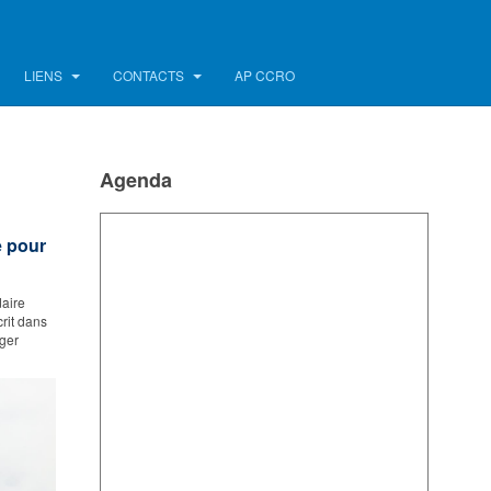
LIENS
CONTACTS
AP CCRO
Agenda
e pour
daire
rit dans
ager