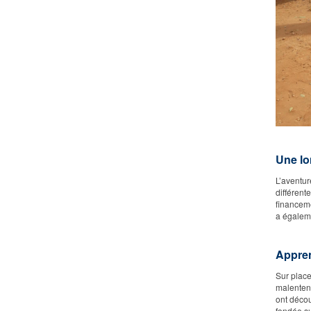
Une lo
L’aventur
différent
financeme
a égaleme
Appre
Sur place
malentend
ont décou
fondée su