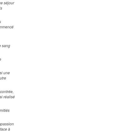
ce séjour
is
s
commencé
le sang
e
si une
utre
contrée,
i réalisé
mitiés
ompassion
 face à