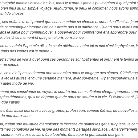
ait répété maintes et maintes fois, mais je n'aurais jamais pu imaginer à quel point 
re bien plus qu’un simple voyage. Aujourd’hui, je peux le confirmer, nous avons appr
ent de choses.
, ces enfants m’ont prouvé que chacun mérite sa chance et surtout qu’il est toujour
 de communiquer lorsque l’on ne s'arrête pas à la différence. Quand nous avons 
 dans le sable pour communiquer, à observer pour comprendre et à apprendre pour
e, c’est à ce moment-là que j’en ai pris conscience.
e un certain Pape m’a dit, « la seule différence entre toi et moi c’est le physique, 
e dans nos veines est le même ».
ez surpris de voir à quel point ces personnes sont patientes et prennent le temps d
er au mieux.
, ce n’était pas seulement une immersion dans le langage des signes. C’était aus
 avec les autres, et d’une certaine manière, avec soi-même. J'y ai découvert une a
un autre mode de vie.
ement pris conscience en voyant le sourire que nous offraient chaque personne ren
plus démunies, qu’il ne dépend que de nous de sourire à la vie. Et évidemment, j’a
 que j’avais.
 c’était aussi des rires avec le groupe, professeurs comme élèves, de nouvelles a
e de nouveaux liens.
t, c’était une multitude d’émotions: la tristesse de quitter les gens sur place, la c
rtaines conditions de vie, la joie des moments partagés sur place, l’émerveillement
 culture mais aussi le fait d’être touchée, émue par la gentillesse des gens.