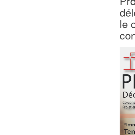
Pro
dél
le 
con