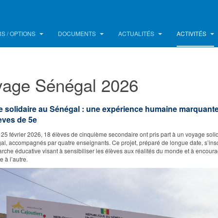
S / OPTIONS
DOCUMENTS
ACTUALITÉS
ACTIVITÉS
yage Sénégal 2026
 solidaire au Sénégal : une expérience humaine marquant
èves de 5
e
25 février 2026, 18 élèves de cinquième secondaire ont pris part à un voyage soli
l, accompagnés par quatre enseignants. Ce projet, préparé de longue date, s’insc
che éducative visant à sensibiliser les élèves aux réalités du monde et à encour
erture à l’autre.