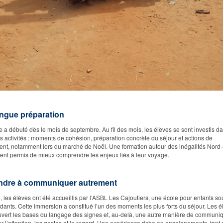
ngue préparation
e a débuté dès le mois de septembre. Au fil des mois, les élèves se sont investis d
es activités : moments de cohésion, préparation concrète du séjour et actions de
nt, notamment lors du marché de Noël. Une formation autour des inégalités Nord-
nt permis de mieux comprendre les enjeux liés à leur voyage.
ndre à communiquer autrement
, les élèves ont été accueillis par l’ASBL Les Cajoutiers, une école pour enfants so
ants. Cette immersion a constitué l’un des moments les plus forts du séjour. Les é
vert les bases du langage des signes et, au-delà, une autre manière de communiq
r l’attention, les gestes et le regard. Une expérience riche en enseignements, tant 