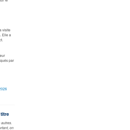
 visite
. Elle a
t.
leur
rqués par
-2026
titre
 autres.
urtant, on