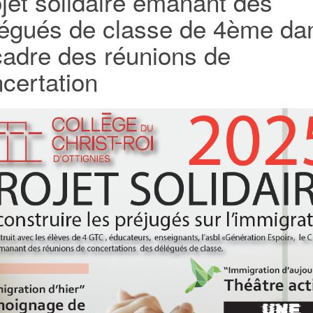
jet solidaire émanant des
égués de classe de 4ème da
cadre des réunions de
certation