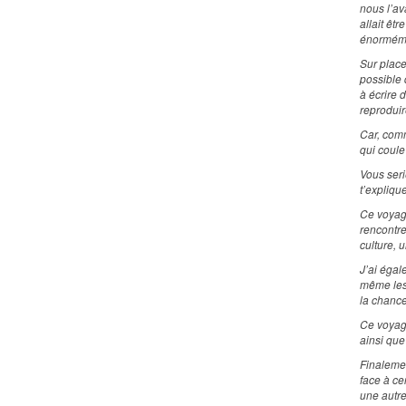
nous l’av
allait êt
énormém
Sur place
possible
à écrire
reproduir
Car, comm
qui coul
Vous seri
t’expliqu
Ce voyage
rencontre
culture, 
J’ai égal
même les 
la chance
Ce voyage
ainsi qu
Finalemen
face à ce
une autre