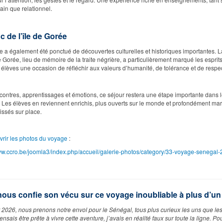
in que relationnel.
c de l’île de Gorée
 a également été ponctué de découvertes culturelles et historiques importantes. La
de Gorée, lieu de mémoire de la traite négrière, a particulièrement marqué les esprits
x élèves une occasion de réfléchir aux valeurs d’humanité, de tolérance et de respec
contres, apprentissages et émotions, ce séjour restera une étape importante dans 
 Les élèves en reviennent enrichis, plus ouverts sur le monde et profondément ma
tissés sur place.
rir les photos du voyage
:
www.ccro.be/joomla3/index.php/accueil/galerie-photos/category/33-voyage-senegal
nous confie son vécu sur ce voyage inoubliable à plus d’un 
r 2026, nous prenons notre envol pour le Sénégal, tous plus curieux les uns que les
ensais être prête à vivre cette aventure, j’avais en réalité faux sur toute la ligne. Po