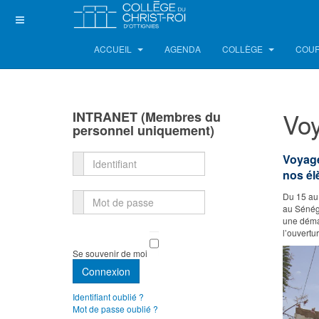
ACCUEIL
AGENDA
COLLÈGE
COUR
Vo
INTRANET (Membres du
personnel uniquement)
Voyage
Identifiant
nos él
Du 15 au 
Mot de passe
au Sénéga
une démar
l’ouv
Se souvenir de moi
Connexion
Identifiant oublié ?
Mot de passe oublié ?