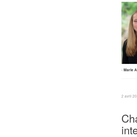
-
Marie 
2 avril 2
Ch
int