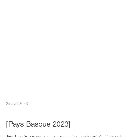
25 avril 2023
[Pays Basque 2023]
Jour 1: après une douce nuit dans le car, nous voici arrivés. Visite de la