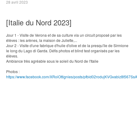
28 avril 2023
[Italie du Nord 2023]
Jour 1 - Visite de Verona et de sa culture via un circuit proposé par les
élèves : les arènes, la maison de Juliette,...
Jour 2 - Visite d'une fabrique d'huile d'olive et de la presqu'île de Sirmione
le long du Lago di Garda. Défis photos et blind test organisés par les
élèves.
Ambiance très agréable sous le soleil du Nord de l'Italie
Photos :
https://www.facebook.com/XRoiOttignies/posts/pfbid02rodujKVGvabi