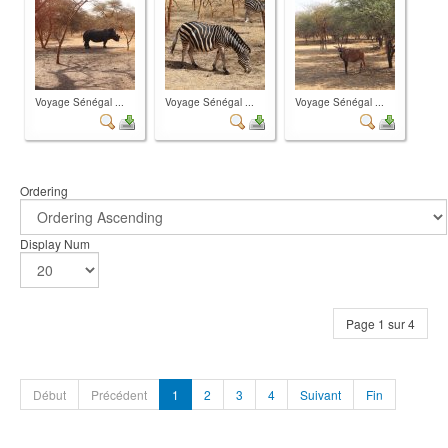
Voyage Sénégal ...
Voyage Sénégal ...
Voyage Sénégal ...
Ordering
Display Num
Page 1 sur 4
Début
Précédent
1
2
3
4
Suivant
Fin