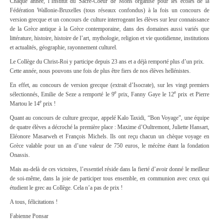
Chaque année, l’Institut du Sacré-Coeur de Mons organise pour les écoles de la
Fédération Wallonie-Bruxelles (tous réseaux confondus) à la fois un concours de
version grecque et un concours de culture interrogeant les élèves sur leur connaissance
de la Grèce antique à la Grèce contemporaine, dans des domaines aussi variés que
littérature, histoire, histoire de l’art, mythologie, religion et vie quotidienne, institutions
et actualités, géographie, rayonnement culturel.
Le Collège du Christ-Roi y participe depuis 23 ans et a déjà remporté plus d’un prix.
Cette année, nous pouvons une fois de plus être fiers de nos élèves hellénistes.
En effet, au concours de version grecque (extrait d’Isocrate), sur les vingt premiers
e
e
sélectionnés, Emilie de Seze a remporté le 9
prix, Fanny Gaye le 12
prix et Pierre
e
Martou le 14
prix !
Quant au concours de culture grecque, appelé Kalo Taxidi, “Bon Voyage”, une équipe
de quatre élèves a décroché la première place : Maxime d’Oultremont, Juliette Hansart,
Eléonore Masarweh et François Michels. Ils ont reçu chacun un chèque voyage en
Grèce valable pour un an d’une valeur de 750 euros, le mécène étant la fondation
Onassis.
Mais au-delà de ces victoires, l’essentiel réside dans la fierté d’avoir donné le meilleur
de soi-même, dans la joie de participer tous ensemble, en communion avec ceux qui
étudient le grec au Collège. Cela n’a pas de prix !
A tous, félicitations !
Fabienne Ponsar