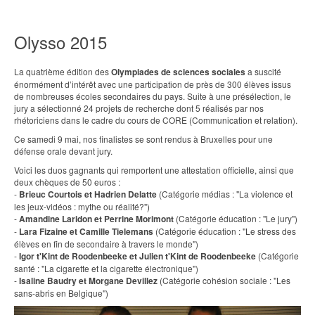
Olysso 2015
La quatrième édition des
Olympiades de sciences sociales
a suscité
énormément d’intérêt avec une participation de près de 300 élèves issus
de nombreuses écoles secondaires du pays. Suite à une présélection, le
jury a sélectionné 24 projets de recherche dont 5 réalisés par nos
rhétoriciens dans le cadre du cours de CORE (Communication et relation).
Ce samedi 9 mai, nos finalistes se sont rendus à Bruxelles pour une
défense orale devant jury.
Voici les duos gagnants qui remportent une attestation officielle, ainsi que
deux chèques de 50 euros :
-
Brieuc Courtois et Hadrien Delatte
(Catégorie médias : "La violence et
les jeux-vidéos : mythe ou réalité?")
-
Amandine Laridon et Perrine Morimont
(Catégorie éducation : "Le jury")
-
Lara Fizaine et Camille Tielemans
(Catégorie éducation : "Le stress des
élèves en fin de secondaire à travers le monde")
-
Igor t'Kint de Roodenbeeke et Julien t'Kint de Roodenbeeke
(Catégorie
santé : "La cigarette et la cigarette électronique")
-
Isaline Baudry et Morgane Devillez
(Catégorie cohésion sociale : "Les
sans-abris en Belgique")