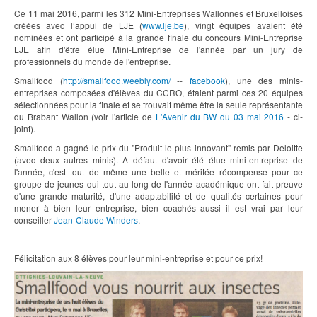
Ce 11 mai 2016, parmi les 312 Mini-Entreprises Wallonnes et Bruxelloises
créées avec l’appui de LJE (
www.lje.be
), vingt équipes avaient été
nominées et ont participé à la grande finale du concours Mini-Entreprise
LJE afin d'être élue Mini-Entreprise de l'année par un jury de
professionnels du monde de l'entreprise.
Smallfood (
http://smallfood.weebly.com/
--
facebook
), une des minis-
entreprises composées d'élèves du CCRO, étaient parmi ces 20 équipes
sélectionnées pour la finale et se trouvait même être la seule représentante
du Brabant Wallon (voir l'article de
L'Avenir du BW du 03 mai 2016
- ci-
joint).
Smallfood a gagné le prix du "Produit le plus innovant" remis par Deloitte
(avec deux autres minis). A défaut d'avoir été élue mini-entreprise de
l'année, c'est tout de même une belle et méritée récompense pour ce
groupe de jeunes qui tout au long de l'année académique ont fait preuve
d'une grande maturité, d'une adaptabilité et de qualités certaines pour
mener à bien leur entreprise, bien coachés aussi il est vrai par leur
conseiller
Jean-Claude Winders
.
Félicitation aux 8 élèves pour leur mini-entreprise et pour ce prix!