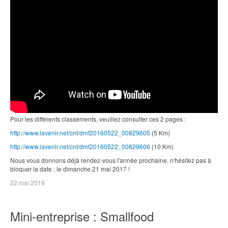
Pour les différents classements, veuillez consulter ces 2 pages :
http://www.lavenir.net/cnt/dmf20160522_00829605
(5 Km)
http://www.lavenir.net/cnt/dmf20160522_00829606
(10 Km)
Nous vous donnons déjà rendez-vous l'année prochaine, n'hésitez pas à
bloquer la date : le dimanche 21 mai 2017 !
22 mai 2016
Mini-entreprise : Smallfood