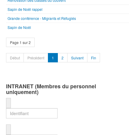
Rénovation des classes du couvent
Sapin de Noël rappel
Grande conférence - Migrants et Réfugiés
Sapin de Noël
Page 1 sur 2
Début
Précédent
1
2
Suivant
Fin
INTRANET (Membres du personnel
uniquement)
Identifiant
Mot de passe