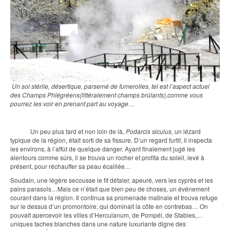
Un sol stérile, désertique, parsemé de fumerolles, tel est l’aspect actuel
des Champs Phlégréens(littéralement champs brûlants),comme vous
pourrez les voir en prenant part au voyage…
Un peu plus tard et non loin de là,
Podarcis siculus
, un lézard
typique de la région, était sorti de sa fissure. D’un regard furtif, il inspecta
les environs, à l’affût de quelque danger. Ayant finalement jugé les
alentours comme sûrs, il se trouva un rocher et profita du soleil, levé à
présent, pour réchauffer sa peau écaillée…
Soudain, une légère secousse le fit détaler, apeuré, vers les cyprès et les
pains parasols…Mais ce n’était que bien peu de choses, un événement
courant dans la région. Il continua sa promenade matinale et trouva refuge
sur le dessus d’un promontoire, qui dominait la côte en contrebas… On
pouvait apercevoir les villes d’Herculanum, de Pompéi, de Stabies,…
uniques taches blanches dans une nature luxuriante digne des