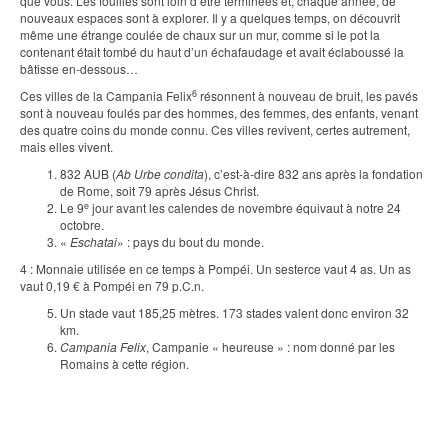
que vous. Les fouilles sont loin d’être terminées et, chaque année, de
nouveaux espaces sont à explorer. Il y a quelques temps, on découvrit
même une étrange coulée de chaux sur un mur, comme si le pot la
contenant était tombé du haut d’un échafaudage et avait éclaboussé la
bâtisse en-dessous…
6
Ces villes de la Campania Felix
résonnent à nouveau de bruit, les pavés
sont à nouveau foulés par des hommes, des femmes, des enfants, venant
des quatre coins du monde connu. Ces villes revivent, certes autrement,
mais elles vivent.
832 AUB (
Ab Urbe condita
), c’est-à-dire 832 ans après la fondation
de Rome, soit 79 après Jésus Christ.
e
Le 9
jour avant les calendes de novembre équivaut à notre 24
octobre.
«
Eschatai
» : pays du bout du monde.
4 : Monnaie utilisée en ce temps à Pompéi. Un sesterce vaut 4 as. Un as
vaut 0,19 € à Pompéi en 79 p.C.n.
Un stade vaut 185,25 mètres. 173 stades valent donc environ 32
km.
Campania Felix
, Campanie « heureuse » : nom donné par les
Romains à cette région.