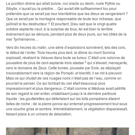
La punition divine qui allait suivre, nul oracle ou devin, nulle Pythie ou
Sibylle, n’aurait pu la prédire… Qui aurait été suffisamment fou pour
prétendre que ce serait par leur bienfaitrice que les dieux se vengeraient ?
Que ce serait par la montagne responsable de toute leur richesse, que
jaillirait le feu destructeur ? Et pourtant, Dieu sait que le vingt-quatre
octobre septante-neuf, à la surprise de tous, tel est bien le terrible
événement qui se déroula, pendant plus de deux jours, sur les côtes de la
mer Tyrrhénienne…
Vers dix heures du matin, une série d’explosions sonnèrent, tels des cors,
le début de l’enfer. Trois heures plus tard, le dôme du mont Somma
explosait, révélant le Vésuve dans toute sa fureur. C’était une colonne de
5
poussière de plus de cent-septante-trois
stadae
qui s’élevait, menaçante,
vers le domaine de Zeus. Cette fumée, poussée par Eole, se déplaçait
inexorablement vers la région de Pompéi, et bientôt, il se mit à pleuvoir.
Mais ce qui chutait de ces nuages noirs n’était pas de l’eau, comme on
pourrait le penser. Ce qui tombait du ciel était beaucoup plus
impressionnant et plus dangereux. C’était comme si Méduse avait pétrifié
de son regard le ciel entier, cristallisant jusqu’à la dernière particule
liquide : les gouttelettes qui déferlaient sur les toits pompéiens étaient
faites de roche ; de la pierre ponce qui enterrait progressivement tout sous
une couche grise et sombre. Irrémédiablement, la végétation disparaissait,
faisant place à un univers de désolation.