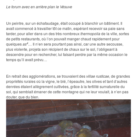
Le forum avec en arrière plan le Vésuve
Un peintre, sur un échafaudage, était occupé à blanchir un bâtiment. Il
avait commencé à travailler tôt ce matin, espérant recevoir sa paie sans
tarder, pour aller dans un des très nombreux
thermopolia
de la ville, sortes
de petits restaurants, où l’on pouvait manger chaud rapidement pour
4
quelques
as
… Il n’en sera pourtant pas ainsi, car une autre secousse,
plus violente, projeta son récipient de chaux sur le sol, l’obligeant à
descendre pour en rechercher, lui faisant perdre par la même occasion le
temps qu’il avait prévu…
En retrait des agglomérations, se trouvaient des
villae rusticae,
de grandes
propriétés rurales où la vigne, le blé, l’épeautre, les olives et tant d’autres
denrées étaient allègrement cultivées, grâce à la fertilité surnaturelle du
sol, qui semblait émaner de cette montagne qui ne leur voulait, à n’en pas
douter, que du bien.