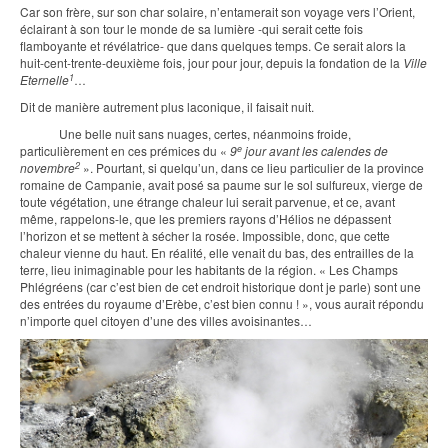
Car son frère, sur son char solaire, n’entamerait son voyage vers l’Orient,
éclairant à son tour le monde de sa lumière -qui serait cette fois
flamboyante et révélatrice- que dans quelques temps. Ce serait alors la
huit-cent-trente-deuxième fois, jour pour jour, depuis la fondation de la
Ville
1
Eternelle
…
Dit de manière autrement plus laconique, il faisait nuit.
Une belle nuit sans nuages, certes, néanmoins froide,
e
particulièrement en ces prémices du «
9
jour avant les calendes de
2
novembre
». Pourtant, si quelqu’un, dans ce lieu particulier de la province
romaine de Campanie, avait posé sa paume sur le sol sulfureux, vierge de
toute végétation, une étrange chaleur lui serait parvenue, et ce, avant
même, rappelons-le, que les premiers rayons d’Hélios ne dépassent
l’horizon et se mettent à sécher la rosée. Impossible, donc, que cette
chaleur vienne du haut. En réalité, elle venait du bas, des entrailles de la
terre, lieu inimaginable pour les habitants de la région. « Les Champs
Phlégréens (car c’est bien de cet endroit historique dont je parle) sont une
des entrées du royaume d’Erèbe, c’est bien connu ! », vous aurait répondu
n’importe quel citoyen d’une des villes avoisinantes…