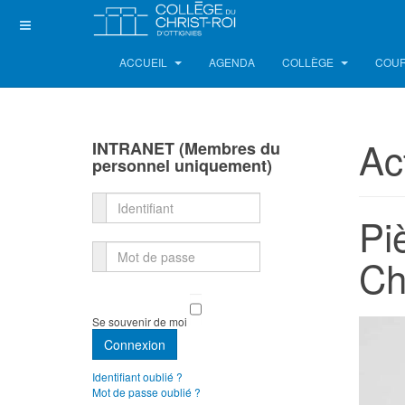
ACCUEIL
AGENDA
COLLÈGE
COUR
Ac
INTRANET (Membres du
personnel uniquement)
Identifiant
Pi
Mot de passe
Ch
Se souvenir de moi
Connexion
Identifiant oublié ?
Mot de passe oublié ?