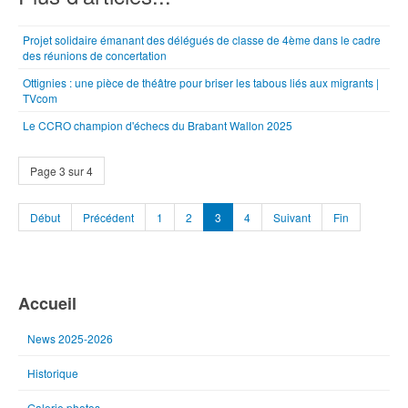
Projet solidaire émanant des délégués de classe de 4ème dans le cadre
des réunions de concertation
Ottignies : une pièce de théâtre pour briser les tabous liés aux migrants |
TVcom
Le CCRO champion d'échecs du Brabant Wallon 2025
Page 3 sur 4
Début
Précédent
1
2
3
4
Suivant
Fin
Accueil
News 2025-2026
Historique
Galerie photos