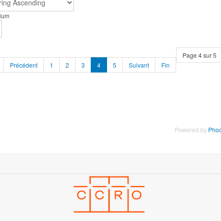
 Num
Page 4 sur 5
Précédent
1
2
3
4
5
Suivant
Fin
Powered by
Phoc