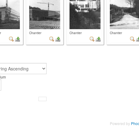
r
Chantier
Chantier
Chantier
 Num
Powered by
Phoc