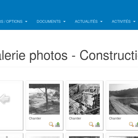
S / OPTIONS
DOCUMENTS
ACTUALITÉS
ACTIVITÉS
lerie photos - Construct
Chantier
Chantier
Chantier