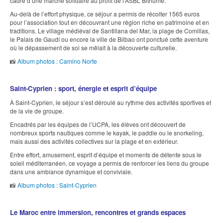
cadre d’une marche solidaire au profit de l’ASBL Bithume.
Au-delà de l’effort physique, ce séjour a permis de récolter 1565 euros
pour l’association tout en découvrant une région riche en patrimoine et en
traditions. Le village médiéval de Santillana del Mar, la plage de Comillas,
le Palais de Gaudí ou encore la ville de Bilbao ont ponctué cette aventure
où le dépassement de soi se mêlait à la découverte culturelle.
📸
Album photos : Camino Norte
Saint-Cyprien : sport, énergie et esprit d’équipe
À Saint-Cyprien, le séjour s’est déroulé au rythme des activités sportives et
de la vie de groupe.
Encadrés par les équipes de l’UCPA, les élèves ont découvert de
nombreux sports nautiques comme le kayak, le paddle ou le snorkeling,
mais aussi des activités collectives sur la plage et en extérieur.
Entre effort, amusement, esprit d’équipe et moments de détente sous le
soleil méditerranéen, ce voyage a permis de renforcer les liens du groupe
dans une ambiance dynamique et conviviale.
📸
Album photos : Saint-Cyprien
Le Maroc entre immersion, rencontres et grands espaces