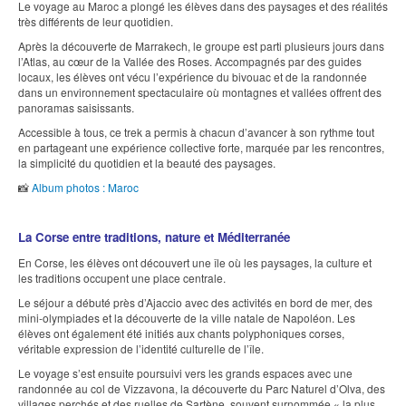
Le voyage au Maroc a plongé les élèves dans des paysages et des réalités
très différents de leur quotidien.
Après la découverte de Marrakech, le groupe est parti plusieurs jours dans
l’Atlas, au cœur de la Vallée des Roses. Accompagnés par des guides
locaux, les élèves ont vécu l’expérience du bivouac et de la randonnée
dans un environnement spectaculaire où montagnes et vallées offrent des
panoramas saisissants.
Accessible à tous, ce trek a permis à chacun d’avancer à son rythme tout
en partageant une expérience collective forte, marquée par les rencontres,
la simplicité du quotidien et la beauté des paysages.
📸
Album photos : Maroc
La Corse entre traditions, nature et Méditerranée
En Corse, les élèves ont découvert une île où les paysages, la culture et
les traditions occupent une place centrale.
Le séjour a débuté près d’Ajaccio avec des activités en bord de mer, des
mini-olympiades et la découverte de la ville natale de Napoléon. Les
élèves ont également été initiés aux chants polyphoniques corses,
véritable expression de l’identité culturelle de l’île.
Le voyage s’est ensuite poursuivi vers les grands espaces avec une
randonnée au col de Vizzavona, la découverte du Parc Naturel d’Olva, des
villages perchés et des ruelles de Sartène, souvent surnommée « la plus