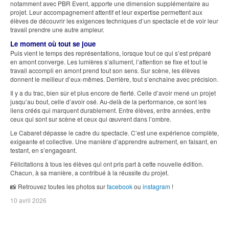
notamment avec PBR Event, apporte une dimension supplémentaire au
projet. Leur accompagnement attentif et leur expertise permettent aux
élèves de découvrir les exigences techniques d’un spectacle et de voir leur
travail prendre une autre ampleur.
Le moment où tout se joue
Puis vient le temps des représentations, lorsque tout ce qui s’est préparé
en amont converge. Les lumières s’allument, l’attention se fixe et tout le
travail accompli en amont prend tout son sens. Sur scène, les élèves
donnent le meilleur d’eux-mêmes. Derrière, tout s’enchaîne avec précision.
Il y a du trac, bien sûr et plus encore de fierté. Celle d’avoir mené un projet
jusqu’au bout, celle d’avoir osé. Au-delà de la performance, ce sont les
liens créés qui marquent durablement. Entre élèves, entre années, entre
ceux qui sont sur scène et ceux qui œuvrent dans l’ombre.
Le Cabaret dépasse le cadre du spectacle. C’est une expérience complète,
exigeante et collective. Une manière d’apprendre autrement, en faisant, en
testant, en s’engageant.
Félicitations à tous les élèves qui ont pris part à cette nouvelle édition.
Chacun, à sa manière, a contribué à la réussite du projet.
📸 Retrouvez toutes les photos sur
facebook
ou
instagram
!
10 avril 2026